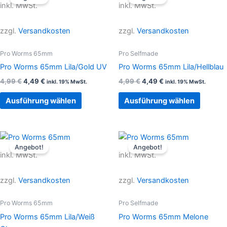
war:
ist:
war:
ist:
inkl. MwSt.
inkl. MwSt.
4,99 €
4,49 €.
weist
4,99 €
4,49 €.
weist
mehrere
mehrer
zzgl.
Versandkosten
zzgl.
Versandkosten
Varianten
Variant
auf.
auf.
Pro Worms 65mm
Pro Selfmade
Die
Die
Pro Worms 65mm Lila/Gold UV
Pro Worms 65mm Lila/Hellblau
Optionen
Option
4,99
€
4,49
€
4,99
€
4,49
€
inkl. 19% MwSt.
inkl. 19% MwSt.
können
können
auf
auf
Ausführung wählen
Ausführung wählen
der
der
Produktseite
Produkt
gewählt
gewählt
Ursprünglicher
Aktueller
Ursprünglicher
Aktueller
Dieses
Dieses
Preis
Preis
Preis
Preis
werden
werden
Angebot!
Angebot!
Produkt
Produkt
war:
ist:
war:
ist:
inkl. MwSt.
inkl. MwSt.
4,99 €
4,49 €.
weist
4,99 €
4,49 €.
weist
mehrere
mehrer
zzgl.
Versandkosten
zzgl.
Versandkosten
Varianten
Variant
auf.
auf.
Pro Worms 65mm
Pro Selfmade
Die
Die
Pro Worms 65mm Lila/Weiß
Pro Worms 65mm Melone
Optionen
Option