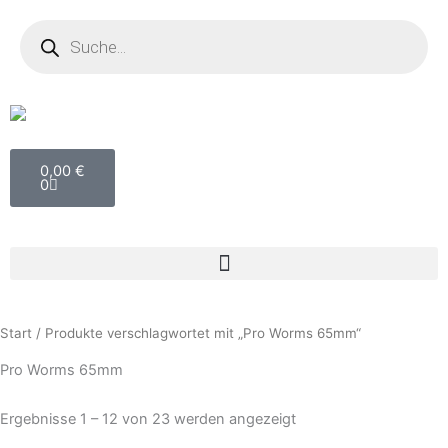
Zum
Products
search
Inhalt
springen
Warenkorb
0,00
€
0
Start
/ Produkte verschlagwortet mit „Pro Worms 65mm“
Pro Worms 65mm
Ergebnisse 1 – 12 von 23 werden angezeigt