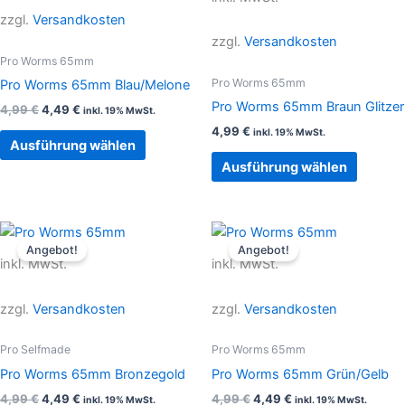
mehrere
mehrer
zzgl.
Versandkosten
Varianten
Variant
zzgl.
Versandkosten
auf.
auf.
Pro Worms 65mm
Die
Die
Pro Worms 65mm
Pro Worms 65mm Blau/Melone
Optionen
Option
Pro Worms 65mm Braun Glitzer
4,99
€
4,49
€
inkl. 19% MwSt.
können
können
4,99
€
inkl. 19% MwSt.
auf
auf
Ausführung wählen
der
der
Ausführung wählen
Produktseite
Produkt
gewählt
gewählt
werden
werden
Ursprünglicher
Aktueller
Ursprünglicher
Aktueller
Dieses
Dieses
Preis
Preis
Preis
Preis
Angebot!
Angebot!
Produkt
Produkt
war:
ist:
war:
ist:
inkl. MwSt.
inkl. MwSt.
4,99 €
4,49 €.
weist
4,99 €
4,49 €.
weist
mehrere
mehrer
zzgl.
Versandkosten
zzgl.
Versandkosten
Varianten
Variant
auf.
auf.
Pro Selfmade
Pro Worms 65mm
Die
Die
Pro Worms 65mm Bronzegold
Pro Worms 65mm Grün/Gelb
Optionen
Option
4,99
€
4,49
€
4,99
€
4,49
€
inkl. 19% MwSt.
inkl. 19% MwSt.
können
können