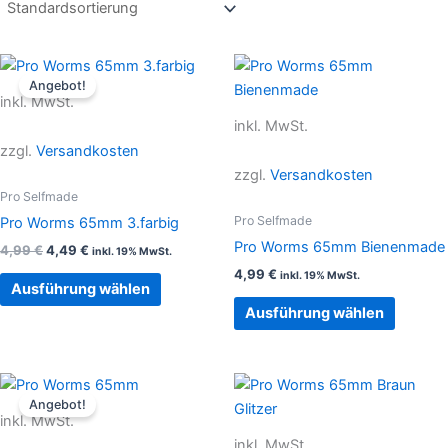
Ursprünglicher
Aktueller
Dieses
Dieses
Preis
Preis
Angebot!
Produkt
Produkt
war:
ist:
inkl. MwSt.
4,99 €
4,49 €.
weist
weist
inkl. MwSt.
mehrere
mehrer
zzgl.
Versandkosten
Varianten
Variant
zzgl.
Versandkosten
auf.
auf.
Pro Selfmade
Die
Die
Pro Selfmade
Pro Worms 65mm 3.farbig
Optionen
Option
Pro Worms 65mm Bienenmade
4,99
€
4,49
€
inkl. 19% MwSt.
können
können
4,99
€
inkl. 19% MwSt.
auf
auf
Ausführung wählen
der
der
Ausführung wählen
Produktseite
Produkt
gewählt
gewählt
werden
werden
Ursprünglicher
Aktueller
Dieses
Dieses
Preis
Preis
Angebot!
Produkt
Produkt
war:
ist:
inkl. MwSt.
4,99 €
4,49 €.
weist
weist
inkl. MwSt.