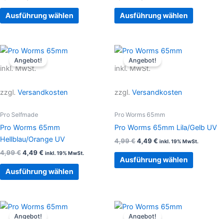
auf
auf
Ausführung wählen
Ausführung wählen
der
der
Produktseite
Produkt
gewählt
gewählt
Ursprünglicher
Aktueller
Ursprünglicher
Aktueller
Dieses
Dieses
Preis
Preis
Preis
Preis
werden
werden
Angebot!
Angebot!
Produkt
Produkt
war:
ist:
war:
ist:
inkl. MwSt.
inkl. MwSt.
4,99 €
4,49 €.
weist
4,99 €
4,49 €.
weist
mehrere
mehrer
zzgl.
Versandkosten
zzgl.
Versandkosten
Varianten
Variant
auf.
auf.
Pro Selfmade
Pro Worms 65mm
Die
Die
Pro Worms 65mm
Pro Worms 65mm Lila/Gelb UV
Optionen
Option
Hellblau/Orange UV
4,99
€
4,49
€
inkl. 19% MwSt.
können
können
4,99
€
4,49
€
inkl. 19% MwSt.
auf
auf
Ausführung wählen
der
der
Ausführung wählen
Produktseite
Produkt
gewählt
gewählt
werden
werden
Ursprünglicher
Aktueller
Ursprünglicher
Aktueller
Dieses
Dieses
Preis
Preis
Preis
Preis
Angebot!
Angebot!
Produkt
Produkt