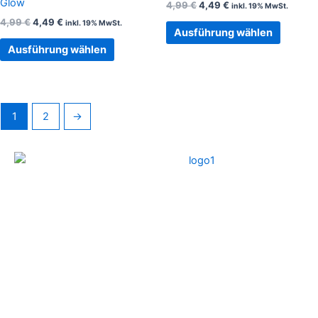
Glow
4,99
€
4,49
€
inkl. 19% MwSt.
können
können
4,99
€
4,49
€
inkl. 19% MwSt.
auf
auf
Ausführung wählen
der
der
Ausführung wählen
Produktseite
Produkt
gewählt
gewählt
werden
werden
1
2
→