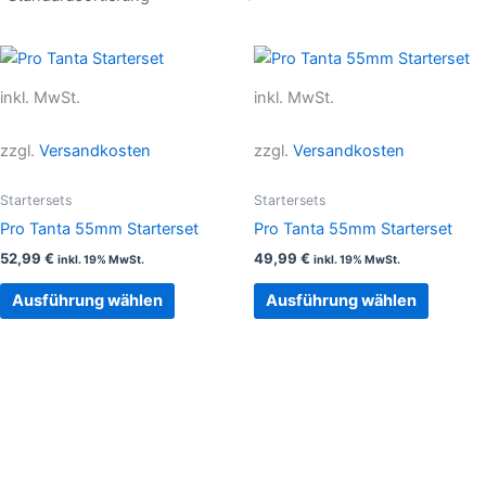
Dieses
Dieses
Produkt
Produkt
inkl. MwSt.
inkl. MwSt.
weist
weist
mehrere
mehrer
zzgl.
Versandkosten
zzgl.
Versandkosten
Varianten
Variant
auf.
auf.
Startersets
Startersets
Die
Die
Pro Tanta 55mm Starterset
Pro Tanta 55mm Starterset
Optionen
Option
52,99
€
49,99
€
inkl. 19% MwSt.
inkl. 19% MwSt.
können
können
auf
auf
Ausführung wählen
Ausführung wählen
der
der
Produktseite
Produkt
gewählt
gewählt
werden
werden