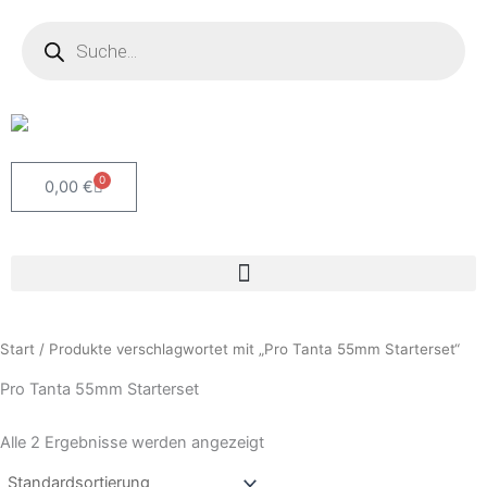
Zum
Products
search
Inhalt
springen
0
Warenkorb
0,00
€
Start
/ Produkte verschlagwortet mit „Pro Tanta 55mm Starterset“
Pro Tanta 55mm Starterset
Alle 2 Ergebnisse werden angezeigt