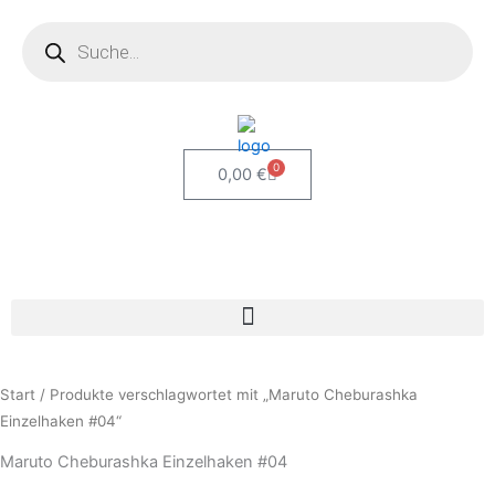
Zum
Products
search
Inhalt
springen
0
Warenkorb
0,00
€
Start
/ Produkte verschlagwortet mit „Maruto Cheburashka
Einzelhaken #04“
Maruto Cheburashka Einzelhaken #04