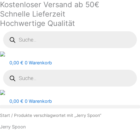
Kostenloser Versand ab 50€
Zum
Inhalt
Schnelle Lieferzeit
springen
Hochwertige Qualität
Products
search
0,00
€
0
Warenkorb
Products
search
0,00
€
0
Warenkorb
Start
/ Produkte verschlagwortet mit „Jerry Spoon“
Jerry Spoon