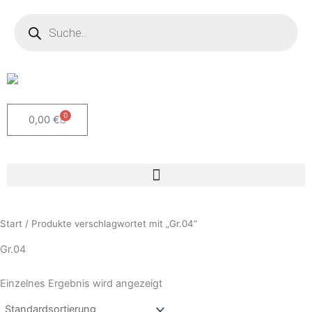
Zum
Products
search
Inhalt
springen
0
Warenkorb
0,00
€
Start
/ Produkte verschlagwortet mit „Gr.04“
Gr.04
Einzelnes Ergebnis wird angezeigt