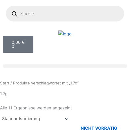
Zum
Products
search
Inhalt
springen
Warenkorb
0,00
€
0
Start
/ Produkte verschlagwortet mit „1.7g“
1.7g
Alle 11 Ergebnisse werden angezeigt
NICHT VORRÄTIG