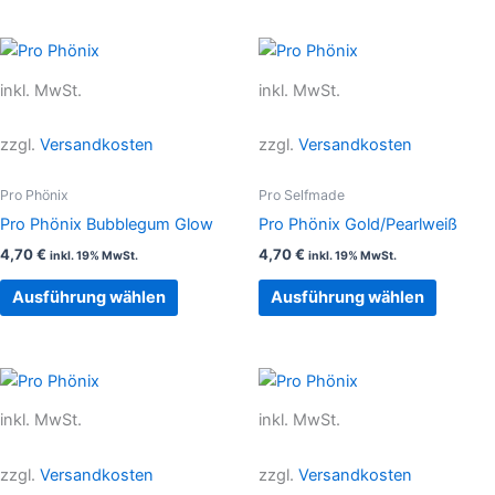
Dieses
Dieses
Produkt
Produkt
inkl. MwSt.
inkl. MwSt.
weist
weist
mehrere
mehrer
zzgl.
Versandkosten
zzgl.
Versandkosten
Varianten
Variant
auf.
auf.
Pro Phönix
Pro Selfmade
Die
Die
Pro Phönix Bubblegum Glow
Pro Phönix Gold/Pearlweiß
Optionen
Option
4,70
€
4,70
€
inkl. 19% MwSt.
inkl. 19% MwSt.
können
können
auf
auf
Ausführung wählen
Ausführung wählen
der
der
Produktseite
Produkt
gewählt
gewählt
Dieses
Dieses
werden
werden
Produkt
Produkt
inkl. MwSt.
inkl. MwSt.
weist
weist
mehrere
mehrer
zzgl.
Versandkosten
zzgl.
Versandkosten
Varianten
Variant