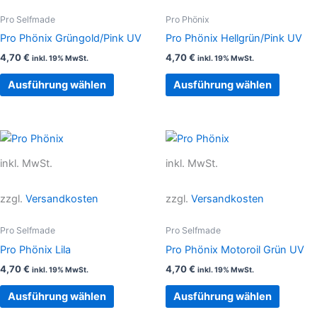
auf.
auf.
Pro Selfmade
Pro Phönix
Die
Die
Pro Phönix Grüngold/Pink UV
Pro Phönix Hellgrün/Pink UV
Optionen
Option
4,70
€
4,70
€
inkl. 19% MwSt.
inkl. 19% MwSt.
können
können
auf
auf
Ausführung wählen
Ausführung wählen
der
der
Produktseite
Produkt
gewählt
gewählt
Dieses
Dieses
werden
werden
Produkt
Produkt
inkl. MwSt.
inkl. MwSt.
weist
weist
mehrere
mehrer
zzgl.
Versandkosten
zzgl.
Versandkosten
Varianten
Variant
auf.
auf.
Pro Selfmade
Pro Selfmade
Die
Die
Pro Phönix Lila
Pro Phönix Motoroil Grün UV
Optionen
Option
4,70
€
4,70
€
inkl. 19% MwSt.
inkl. 19% MwSt.
können
können
auf
auf
Ausführung wählen
Ausführung wählen
der
der