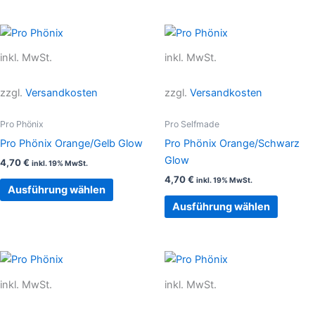
Produktseite
Produkt
gewählt
gewählt
Dieses
Dieses
werden
werden
Produkt
Produkt
inkl. MwSt.
inkl. MwSt.
weist
weist
mehrere
mehrer
zzgl.
Versandkosten
zzgl.
Versandkosten
Varianten
Variant
auf.
auf.
Pro Phönix
Pro Selfmade
Die
Die
Pro Phönix Orange/Gelb Glow
Pro Phönix Orange/Schwarz
Optionen
Option
Glow
4,70
€
inkl. 19% MwSt.
können
können
4,70
€
inkl. 19% MwSt.
auf
auf
Ausführung wählen
der
der
Ausführung wählen
Produktseite
Produkt
gewählt
gewählt
werden
werden
Dieses
Dieses
Produkt
Produkt
inkl. MwSt.
inkl. MwSt.
weist
weist
mehrere
mehrer