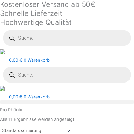
Kostenloser Versand ab 50€
Zum
Inhalt
Schnelle Lieferzeit
springen
Hochwertige Qualität
Products
search
0,00
€
0
Warenkorb
Products
search
0,00
€
0
Warenkorb
Pro Phönix
Alle 11 Ergebnisse werden angezeigt