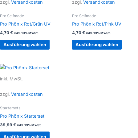
zzgl.
Versandkosten
zzgl.
Versandkosten
Varianten
Variant
auf.
auf.
Pro Selfmade
Pro Selfmade
Die
Die
Pro Phönix Rot/Grün UV
Pro Phönix Rot/Pink UV
Optionen
Option
4,70
€
4,70
€
inkl. 19% MwSt.
inkl. 19% MwSt.
können
können
auf
auf
Ausführung wählen
Ausführung wählen
der
der
Produktseite
Produkt
gewählt
gewählt
Dieses
werden
werden
Produkt
inkl. MwSt.
weist
mehrere
zzgl.
Versandkosten
Varianten
auf.
Startersets
Die
Pro Phönix Starterset
Optionen
39,99
€
inkl. 19% MwSt.
können
auf
Ausführung wählen