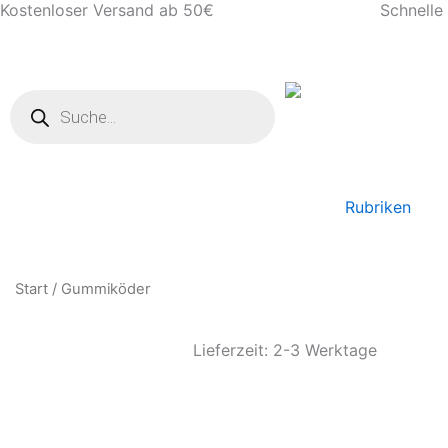
Kostenloser Versand ab 50€
Schnelle 
Zum
Inhalt
springen
Products
search
Rubriken
Start
/ Gummiköder
Lieferzeit: 2-3 Werktage