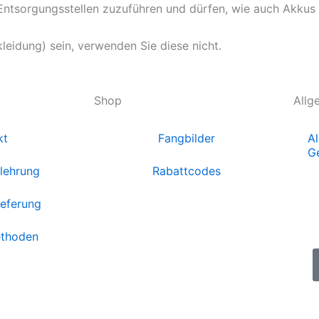
ntsorgungsstellen zuzuführen und dürfen, wie auch Akkus a
kleidung) sein, verwenden Sie diese nicht.
Shop
Allg
kt
Fangbilder
A
G
lehrung
Rabattcodes
ieferung
thoden